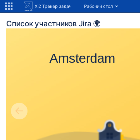
Xi2 Трекер задач
Рабочий стол
Список участников Jira 🌍
Amsterdam
←